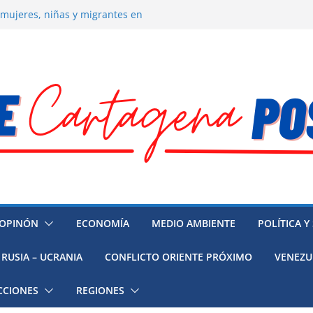
 la muerte de preso político en
 mujeres, niñas y migrantes en
resión y su región finalmente
ía hacia la recuperación
o ambiental en México
OPINÓN
ECONOMÍA
MEDIO AMBIENTE
POLÍTICA Y
RUSIA – UCRANIA
CONFLICTO ORIENTE PRÓXIMO
VENEZU
CCIONES
REGIONES