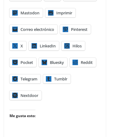
Mastodon
Imprimir
Correo electrónico
Pinterest
X
LinkedIn
Hilos
Pocket
Bluesky
Reddit
Telegram
Tumblr
Nextdoor
Me gusta esto: