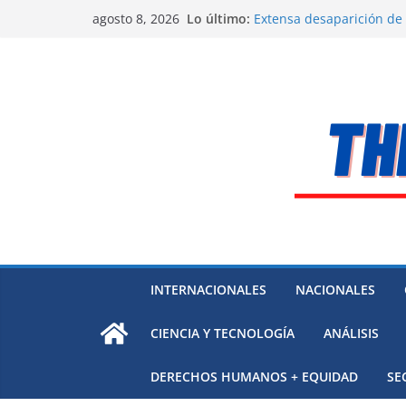
Saltar
Lo último:
Alarma a expertos de ONU
agosto 8, 2026
al
Venezuela
Extensa desaparición de
contenido
México
El océano Pacífico bajo p
respaldada con pruebas
El largo camino de Hungr
Residuos mineros, riesg
INTERNACIONALES
NACIONALES
CIENCIA Y TECNOLOGÍA
ANÁLISIS
DERECHOS HUMANOS + EQUIDAD
SE