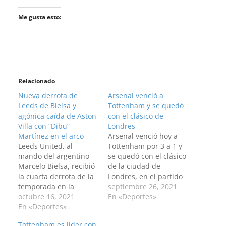
Me gusta esto:
Relacionado
Nueva derrota de
Arsenal venció a
Leeds de Bielsa y
Tottenham y se quedó
agónica caída de Aston
con el clásico de
Villa con “Dibu”
Londres
Martínez en el arco
Arsenal venció hoy a
Leeds United, al
Tottenham por 3 a 1 y
mando del argentino
se quedó con el clásico
Marcelo Bielsa, recibió
de la ciudad de
la cuarta derrota de la
Londres, en el partido
temporada en la
correspondiente a la
septiembre 26, 2021
Premier League, al caer
octubre 16, 2021
sexta fecha de la
En «Deportes»
con Southampton 1 a 0
En «Deportes»
Premier League. Emile
por la octava fecha, en
Smith-Rowe (PT 12m),
Tottenham es líder con