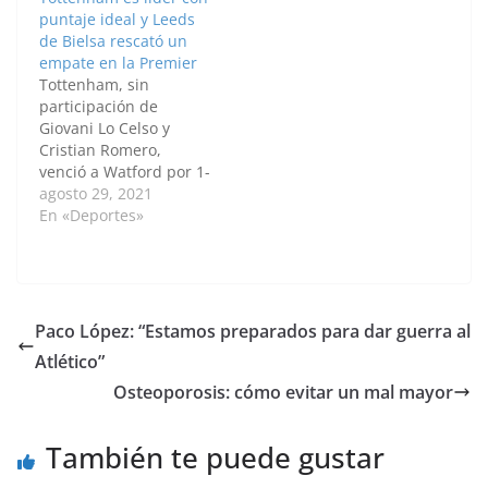
la que Aston Villa, con
el gabonés Pierre
puntaje ideal y Leeds
el arquero del
Emerick Aubameyang
de Bielsa rescató un
seleccionado Emiliano
(PT 27m) y Bukayo Saka
empate en la Premier
"Dibu" Martínez, sufrió
(PT 34m) marcaron
Tottenham, sin
un agónico traspié
para…
participación de
frente a
Giovani Lo Celso y
Wolverhampton…
Cristian Romero,
venció a Watford por 1-
0, como local, y es líder
agosto 29, 2021
con puntaje ideal de la
En «Deportes»
liga Premier inglesa,
mientras que Leeds, de
Marcelo Bielsa, rescató
un empate 1-1 sobre el
final en su visita a
Paco López: “Estamos preparados para dar guerra al
Burnley. En el
Atlético”
imponente estadio…
Osteoporosis: cómo evitar un mal mayor
También te puede gustar