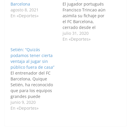
Barcelona
El jugador portugués
agosto 8, 2021
Francisco Trincao aún
En «Deportes»
asimila su fichaje por
el FC Barcelona,
cerrado desde el
pasado mes de enero y
julio 31, 2020
de cara a la próxima
En «Deportes»
temporada, ya que le
Setién: “Quizás
dejó "sin palabras", a
podamos tener cierta
sus 20 años, siendo un
ventaja al jugar sin
"orgullo" y una
público fuera de casa”
responsabilidad."Cuan
El entrenador del FC
do el Barça me fichó no
Barcelona, Quique
sabía qué…
Setién, ha reconocido
que para los equipos
grandes puede
suponer "cierta
junio 9, 2020
ventaja" jugar sin
En «Deportes»
público fuera de casa
en el reinicio de LaLiga
Santander, y espera