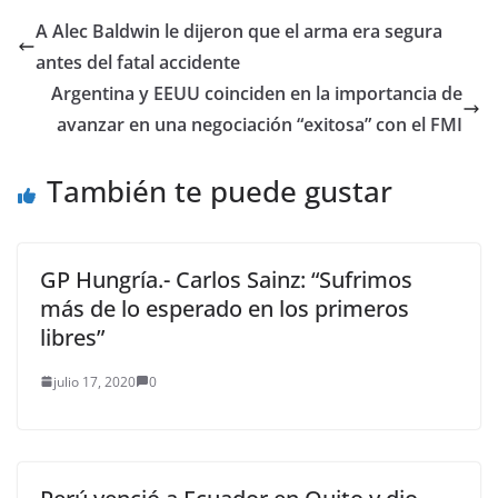
que al Real Madrid "le
influya" jugar en
A Alec Baldwin le dijeron que el arma era segura
Valdebebas, además
antes del fatal accidente
de reconocer que
prefiere "jugar antes"
Argentina y EEUU coinciden en la importancia de
que los…
avanzar en una negociación “exitosa” con el FMI
También te puede gustar
GP Hungría.- Carlos Sainz: “Sufrimos
más de lo esperado en los primeros
libres”
julio 17, 2020
0