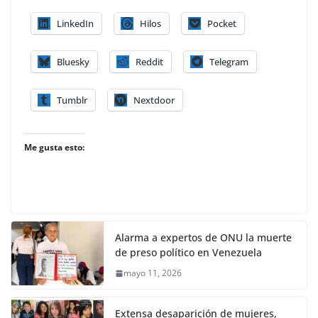
LinkedIn
Hilos
Pocket
Bluesky
Reddit
Telegram
Tumblr
Nextdoor
Me gusta esto:
Alarma a expertos de ONU la muerte
de preso político en Venezuela
mayo 11, 2026
Extensa desaparición de mujeres,