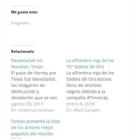
Me gusta esto:
Cargando...
Relacionado
Devastación en
La alfombra roja de los
Houston, Texas.
75º Globos de Oro
El paso de Harvey por
La alfombra roja de los
Texas fue devastador,
Globos de Oro estuvo
las imágenes de
llena de vestidos
destrucción y
negros debido a la
desolación que se ven
campaña #TimesUp.
en Texas son
agosto 30, 2017
Los invitamos a ver a
enero 8, 2018
dramáticas. Sacan del
En «Internacionales»
todas las celebridades
En «Red Carpet»
agua a una furgoneta
que pasaron por la red
Forbes presenta la lista
con seis miembros de
Carpet en The Beverly
de los actores mejor
la familia Saldivar que
Hilton Hotel el 7 de
pagados del mundo
murieron al estrellarse
enero de 2018 en