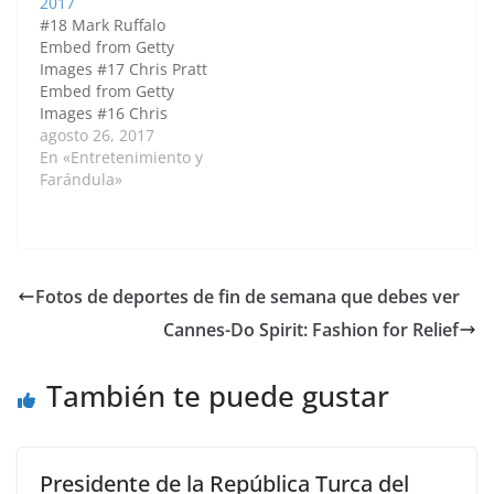
2017
intentando huir del
Beverly Hills,
#18 Mark Ruffalo
huracán Harvey
California. Dakota
Embed from Getty
durante las fuertes
Johnson Embed…
Images #17 Chris Pratt
inundaciones. Su
Embed from Getty
vehículo cayó…
Images #16 Chris
Evans Embed from
agosto 26, 2017
Getty Images #15
En «Entretenimiento y
Jeremy Renner Embed
Farándula»
from Getty Images #14
Matt Damon Embed
from Getty Images #13
Ryan Reynolds Embed
from Getty Images #12
Fotos de deportes de fin de semana que debes ver
Ryan Gosling Embed
Cannes-Do Spirit: Fashion for Relief
from Getty Images
#11…
También te puede gustar
Presidente de la República Turca del