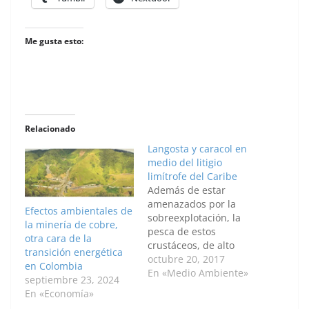
Me gusta esto:
Relacionado
Langosta y caracol en
medio del litigio
limítrofe del Caribe
Además de estar
amenazados por la
Efectos ambientales de
sobreexplotación, la
la minería de cobre,
pesca de estos
otra cara de la
crustáceos, de alto
transición energética
valor comercial, se ha
octubre 20, 2017
en Colombia
visto afectada por el
En «Medio Ambiente»
septiembre 23, 2024
litigio entre Colombia y
En «Economía»
Nicaragua. La langosta