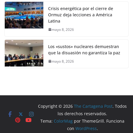
Crisis energética por el cierre de
Ormuz deja lecciones a América
Latina
mayo 8, 2026
Los «sustos» nucleares demuestran
que la disuasión no garantiza la paz
mayo 8, 2026
Copyright © 2026
The Cartagena Post
. Todos
los derechos reservados.
Tema:
ColorMag
por ThemeGrill. Funciona
con
WordPress
.