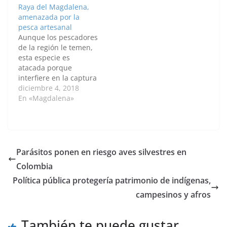
espinosa y el caracol
Raya del Magdalena,
pala se encuentran
amenazada por la
especialmente en la
pesca artesanal
zona norte, cerca de
Aunque los pescadores
los cayos de
de la región le temen,
Quitasueño –ubicados
esta especie es
en la…
atacada porque
interfiere en la captura
de peces de interés
diciembre 4, 2018
comercial. Es frecuente
En «Magdalena»
que le mutilen la cola
para dejarla sin la
espina o aguijón
caudal y luego la
arrojan en las orillas
Parásitos ponen en riesgo aves silvestres en
de la ciénaga, explica
Colombia
Luis Ángel…
Política pública protegería patrimonio de indígenas,
campesinos y afros
También te puede gustar