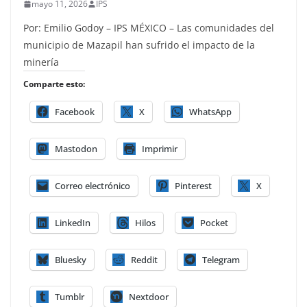
mayo 11, 2026
IPS
Por: Emilio Godoy – IPS MÉXICO – Las comunidades del
municipio de Mazapil han sufrido el impacto de la
minería
Comparte esto:
Facebook
X
WhatsApp
Mastodon
Imprimir
Correo electrónico
Pinterest
X
LinkedIn
Hilos
Pocket
Bluesky
Reddit
Telegram
Tumblr
Nextdoor