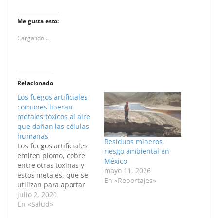
Me gusta esto:
Cargando...
Relacionado
Los fuegos artificiales
comunes liberan
metales tóxicos al aire
que dañan las células
humanas
Residuos mineros,
Los fuegos artificiales
riesgo ambiental en
emiten plomo, cobre
México
entre otras toxinas y
mayo 11, 2026
estos metales, que se
En «Reportajes»
utilizan para aportar
su color vibrante,
julio 2, 2020
también dañan las
En «Salud»
células humanas y los