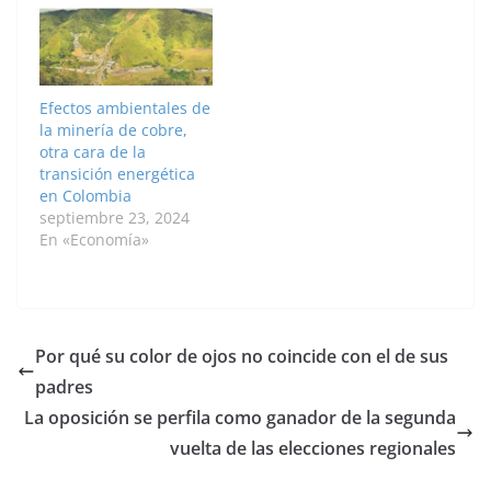
pulmones de los
animales, según una
nueva investigación
publicada en línea en
la revista 'Particle and
Efectos ambientales de
Fiber Toxicology'.
la minería de cobre,
Dirigido por
otra cara de la
investigadores de la…
transición energética
en Colombia
septiembre 23, 2024
En «Economía»
Por qué su color de ojos no coincide con el de sus
padres
La oposición se perfila como ganador de la segunda
vuelta de las elecciones regionales