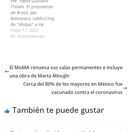
Por: Pablo Giuliano
Covid-19,…
de investigaciones
/Telam El presidente
encontró nexos entre
de Brasil, Jair
la familia del…
Bolsonaro, calificó hoy
de "idiotas" a los
ciudadanos que
mayo 17, 2021
respetan el
En «Coronavirus»
distanciamiento social
y las cuarentenas para
evitar el contagio de
coronavirus, al
reivindicar la
El MoMA renueva sus salas permanentes e incluye
multitudinaria marcha
una obra de Marta Minujín
de ayer organizada en
Brasilia por
Cerca del 80% de los mayores en México fue
empresarios ruralistas,
vacunado contra el coronavirus
en la que participó.Con
la popularidad…
También te puede gustar