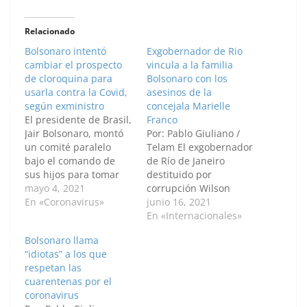
Relacionado
Bolsonaro intentó
Exgobernador de Rio
cambiar el prospecto
vincula a la familia
de cloroquina para
Bolsonaro con los
usarla contra la Covid,
asesinos de la
según exministro
concejala Marielle
El presidente de Brasil,
Franco
Jair Bolsonaro, montó
Por: Pablo Giuliano /
un comité paralelo
Telam El exgobernador
bajo el comando de
de Río de Janeiro
sus hijos para tomar
destituido por
decisiones sanitarias al
mayo 4, 2021
corrupción Wilson
inicio de la pandemia e
En «Coronavirus»
Witzel causó hoy
junio 16, 2021
intentó cambiar por
conmoción al afirmar
En «Internacionales»
decreto el prospecto
que el presidente Jair
Bolsonaro llama
del remedio cloroquina
Bolsonaro y el
“idiotas” a los que
para que fuera usado,
exministro de Justicia
respetan las
sin comprobación
Sérgio Moro trabajaron
cuarentenas por el
científica, en forma
para su destitución
coronavirus
masiva en contra de la
luego de que la Policía