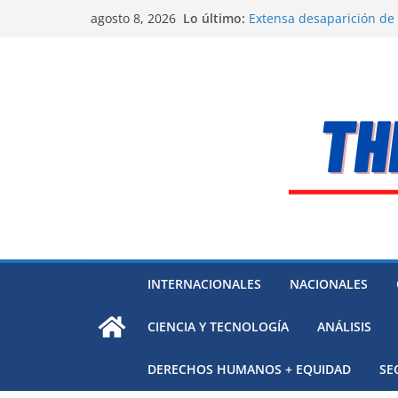
Saltar
Lo último:
Extensa desaparición de
agosto 8, 2026
al
México
El océano Pacífico bajo p
contenido
respaldada con pruebas
El largo camino de Hungr
Residuos mineros, riesg
Alarma a expertos de ONU
Venezuela
INTERNACIONALES
NACIONALES
CIENCIA Y TECNOLOGÍA
ANÁLISIS
DERECHOS HUMANOS + EQUIDAD
SE