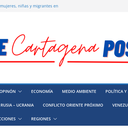
 mujeres, niñas y migrantes en
resión y su región finalmente
ía hacia la recuperación
o ambiental en México
 la muerte de preso político en
OPINÓN
ECONOMÍA
MEDIO AMBIENTE
POLÍTICA Y
RUSIA – UCRANIA
CONFLICTO ORIENTE PRÓXIMO
VENEZU
CCIONES
REGIONES