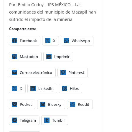
Por: Emilio Godoy – IPS MÉXICO – Las
comunidades del municipio de Mazapil han
sufrido el impacto de la minería
Comparte esto:
Facebook
X
WhatsApp
Mastodon
Imprimir
Correo electrónico
Pinterest
X
LinkedIn
Hilos
Pocket
Bluesky
Reddit
Telegram
Tumblr