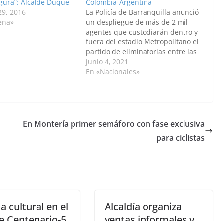
gura”: Alcalde Duque
Colombia-Argentina
29, 2016
La Policía de Barranquilla anunció
ena»
un despliegue de más de 2 mil
agentes que custodiarán dentro y
fuera del estadio Metropolitano el
partido de eliminatorias entre las
selecciones de Colombia y
junio 4, 2021
Argentina, que se disputará el
En «Nacionales»
martes próximo, ante el anuncio
de sectores que pretenden evitar
que ese encuentro se…
En Montería primer semáforo con fase exclusiva
para ciclistas
 cultural en el
Alcaldía organiza
e Centenario-5
ventas informales y