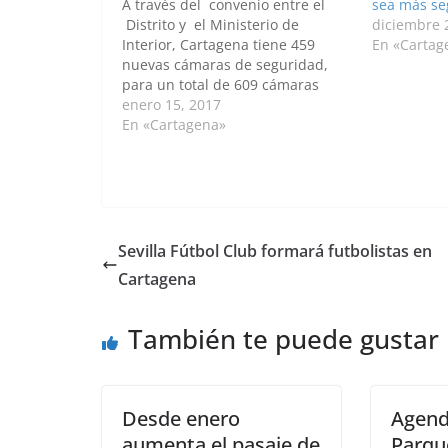
A través del convenio entre el
sea más se
Distrito y el Ministerio de
diciembre 
Interior, Cartagena tiene 459
En «Cartag
nuevas cámaras de seguridad,
para un total de 609 cámaras
distribuidas alrededor de toda la
enero 15, 2017
ciudad. Este proyecto tuvo una
En «Cartagena»
inversión de $21 mil 920 millones,
contó con aportes de la Nación de
$16.440 millones y…
Sevilla Fútbol Club formará futbolistas en
Cartagena
También te puede gustar
Desde enero
Agenda
aumenta el pasaje de
Parqu