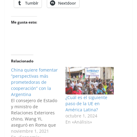
Tumblr
Nextdoor
Me gusta esto:
Relacionado
China quiere fomentar
“perspectivas más
prometedoras de
cooperación” con la
Argentina
¿Cuál es el siguiente
El consejero de Estado
paso de la UE en
y ministro de
América Latina?
Relaciones Exteriores
octubre 1, 2024
chino, Wang Yi,
En «Análisis»
aseguró en Roma que
su país está dispuesto
noviembre 1, 2021