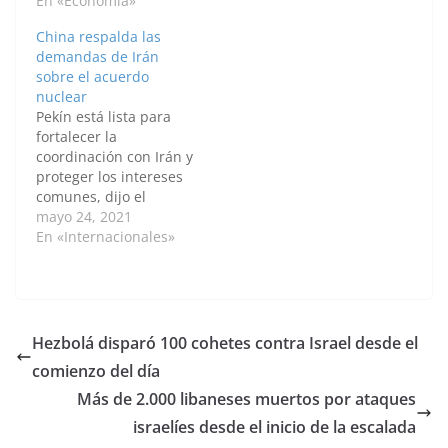
a trabajar con
En «Economía»
Argentina para
China respalda las
fomentar "perspectivas
demandas de Irán
más prometedoras de
sobre el acuerdo
cooperación" entre los
nuclear
dos países, así como
Pekín está lista para
también a seguir
fortalecer la
proporcionándole al
coordinación con Irán y
país vacunas e
proteger los intereses
insumos médicos para
comunes, dijo el
ayudar a…
presidente chino a su
mayo 24, 2021
homólogo iraní. Por:
En «Internacionales»
Riyaz Ul Khaliq /
Anadolu Pekín apoya
las "demandas
razonables" de
Teherán con respecto
Hezbolá disparó 100 cohetes contra Israel desde el
al acuerdo nuclear,
comienzo del día
dijo el lunes el
presidente de China, Xi
Más de 2.000 libaneses muertos por ataques
Jinping, en…
israelíes desde el inicio de la escalada