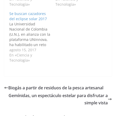
químico,
Tecnología»
sencillos pero útiles
Tecnología»
transformando energía
para simulaciones y
Se buscan cazadores
lumínica en eléctrica.
nuevas técnicas que
del eclipse solar 2017
MANIZALES, 14 de
permiten ahondar en
La Universidad
febrero de 2017 —
la comprensión de esta
Nacional de Colombia
Agencia de Noticias
estrella y de las ondas
(U.N.), en alianza con la
UN- Esta celda, que es
que emite, conocidas
plataforma UNinnova,
semiflexible, liviana y
como zumbidos o
ha habilitado un reto
transparente, está
vientos. Así lo…
en el que todas las
agosto 15, 2017
conformada por
personas de la
En «Ciencia y
semiconductores de
comunidad
Tecnología»
óxido…
universitaria y el
público en general
podrán subir fotos del
eclipse solar de este 21
de agosto, y de los
Biogás a partir de residuos de la pesca artesanal
instrumentos que
Gemínidas, un espectáculo estelar para disfrutar a
utilizaron para la…
simple vista