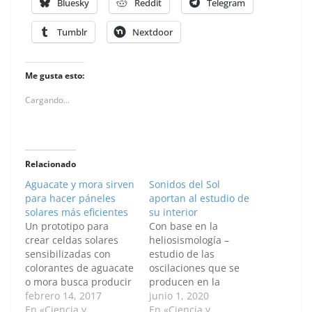
Bluesky
Reddit
Telegram
Tumblr
Nextdoor
Me gusta esto:
Cargando...
Relacionado
Aguacate y mora sirven
Sonidos del Sol
para hacer páneles
aportan al estudio de
solares más eficientes
su interior
Un prototipo para
Con base en la
crear celdas solares
heliosismología –
sensibilizadas con
estudio de las
colorantes de aguacate
oscilaciones que se
o mora busca producir
producen en la
electricidad mediante
febrero 14, 2017
superficie del Sol– se
junio 1, 2020
un proceso fotoelectro-
En «Ciencia y
desarrollaron códigos
En «Ciencia y