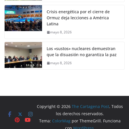
Crisis energética por el cierre de
Ormuz deja lecciones a América
Latina
mayo 8, 2026
Los «sustos» nucleares demuestran
que la disuasión no garantiza la paz
mayo 8, 2026
Copyright © 2026
The Cartagena Post
. Todos
los derechos reservados.
Tema:
ColorMag
por ThemeGrill. Funciona
con
WordPress
.