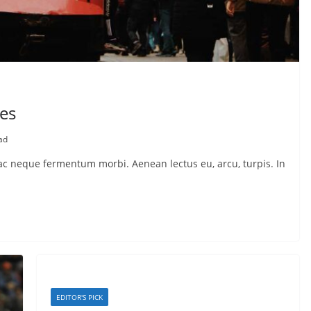
ies
ad
o ac neque fermentum morbi. Aenean lectus eu, arcu, turpis. In
EDITOR'S PICK