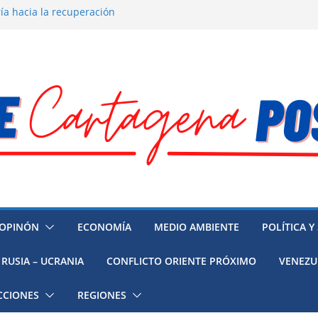
ía hacia la recuperación
o ambiental en México
 la muerte de preso político en
mujeres, niñas y migrantes en
resión y su región finalmente
OPINÓN
ECONOMÍA
MEDIO AMBIENTE
POLÍTICA Y
RUSIA – UCRANIA
CONFLICTO ORIENTE PRÓXIMO
VENEZU
CCIONES
REGIONES