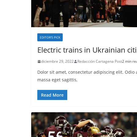
EDITOR'S PICK
Electric trains in Ukrainian cit
diciembre 29, 2022
Redacción Cartagena Post
2 min re
Dolor sit amet, consectetur adipiscing elit. Odi
massa eget sagittis,
Read More