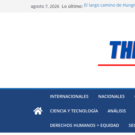
Saltar
Lo último:
El largo camino de Hungr
agosto 7, 2026
al
Residuos mineros, riesg
Alarma a expertos de ONU
contenido
Venezuela
Extensa desaparición de 
México
El océano Pacífico bajo p
respaldada con pruebas
INTERNACIONALES
NACIONALES
CIENCIA Y TECNOLOGÍA
ANÁLISIS
DERECHOS HUMANOS + EQUIDAD
SE