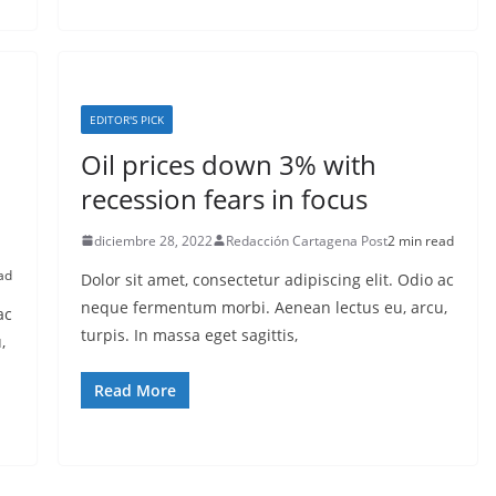
EDITOR'S PICK
Oil prices down 3% with
recession fears in focus
diciembre 28, 2022
Redacción Cartagena Post
2 min read
ad
Dolor sit amet, consectetur adipiscing elit. Odio ac
neque fermentum morbi. Aenean lectus eu, arcu,
ac
turpis. In massa eget sagittis,
,
Read More