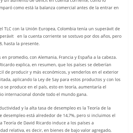
y un aumento de déficit en cuenta corriente, como lo
omparó como está la balanza comercial antes de la entrar en
 el TLC con la Unión Europea, Colombia tenía un superávit de
perávit en la cuenta corriente se sostuvo por dos años, pero
, hasta la presente.
es en promedio, con Alemania, Francia y España a la cabeza.
Ricardo explica, en resumen, que los países se deberían
il de producir y más económicos, y venderlos en el exterior
ada, aplicando la Ley de Say para estos productos y con los
 se produce en el país, esto en teoría, aumentaría el
io internacional donde todo el mundo gana.
ctividad y la alta tasa de desempleo es la Teoría de la
e desempleo está alrededor de 14,7%, pero si incluimos el
 Teoría de David Ricardo induce a los países a
dad relativa, es decir, en bienes de bajo valor agregado,