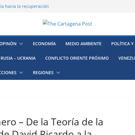
ía hacia la recuperación
o ambiental en México
 la muerte de preso político en
mujeres, niñas y migrantes en
resión y su región finalmente
OPINÓN
ECONOMÍA
MEDIO AMBIENTE
POLÍTICA Y
RUSIA – UCRANIA
CONFLICTO ORIENTE PRÓXIMO
VENEZU
CCIONES
REGIONES
ro – De la Teoría de la
e David Ricardo a la