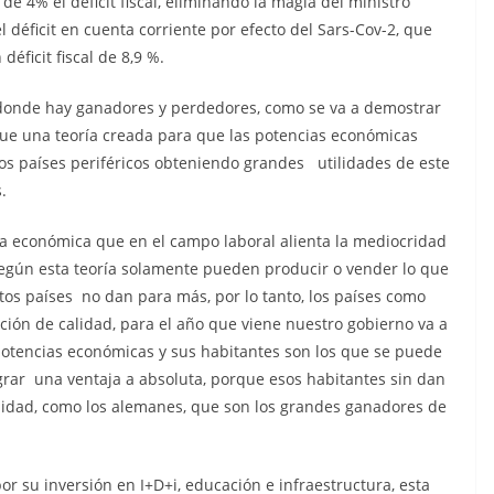
 de 4% el déficit fiscal, eliminando la magia del ministro
l déficit en cuenta corriente por efecto del Sars-Cov-2, que
éficit fiscal de 8,9 %.
 donde hay ganadores y perdedores, como se va a demostrar
Fue una teoría creada para que las potencias económicas
os países periféricos obteniendo grandes utilidades de este
.
ía económica que en el campo laboral alienta la mediocridad
según esta teoría solamente pueden producir o vender lo que
tos países no dan para más, por lo tanto, los países como
ción de calidad, para el año que viene nuestro gobierno va a
s potencias económicas y sus habitantes son los que se puede
grar una ventaja a absoluta, porque esos habitantes sin dan
jidad, como los alemanes, que son los grandes ganadores de
r su inversión en I+D+i, educación e infraestructura, esta