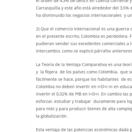
el orden de 4,3% de déficit en cuenta corriente y
Carrasquilla y este año está alrededor del 3,5% e
ha disminuido los negocios internacionales y un d
2) Que el comercio internacional es una guerra
en el presente escrito, Colombia es perdedora. 
pudieran vender sus excedentes comerciales a l
intercambio, como se explicó párrafos anteriores
La Teoría de la Ventaja Comparativa es una teor
y la flojera de los países como Colombia, que 
fácilmente se hace, porque los habitantes de es
Colombia no deben invertir en I+D+I ni en educa
invertir el 0,32% de PIB en I+D+I. En cambio la
esforzar, estudiar y trabajar duramente para lo
para más y para producir bienes de alta comple
la globalización.
Esta ventaja de las potencias económicas dada po