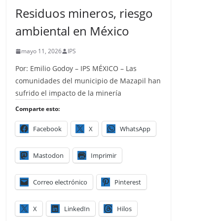
Residuos mineros, riesgo
ambiental en México
mayo 11, 2026
IPS
Por: Emilio Godoy – IPS MÉXICO – Las
comunidades del municipio de Mazapil han
sufrido el impacto de la minería
Comparte esto:
Facebook
X
WhatsApp
Mastodon
Imprimir
Correo electrónico
Pinterest
X
LinkedIn
Hilos