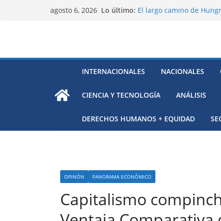
Saltar
Lo último:
El largo camino de Hungr
agosto 6, 2026
al
Residuos mineros, riesg
Alarma a expertos de ONU
contenido
Venezuela
Extensa desaparición de 
México
El océano Pacífico bajo p
INTERNACIONALES
NACIONALES
respaldada con pruebas
CIENCIA Y TECNOLOGÍA
ANÁLISIS
DERECHOS HUMANOS + EQUIDAD
SE
OPINÓN
PANORAMA ECONÓMICO
Capitalismo compinche
Ventaja Comparativa d