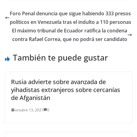
alarma la Agencia de
las Naciones Unidas
Foro Penal denuncia que sigue habiendo 333 presos
para los Refugiados
políticos en Venezuela tras el indulto a 110 personas
(Acnur). En un solo día,
13 de enero,…
El máximo tribunal de Ecuador ratifica la condena
contra Rafael Correa, que no podrá ser candidato
También te puede gustar
Rusia advierte sobre avanzada de
yihadistas extranjeros sobre cercanías
de Afganistán
octubre 13, 2021
0