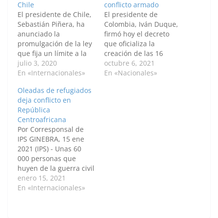
Chile
conflicto armado
El presidente de Chile,
El presidente de
Sebastián Piñera, ha
Colombia, Iván Duque,
anunciado la
firmó hoy el decreto
promulgación de la ley
que oficializa la
que fija un límite a la
creación de las 16
reelección de
julio 3, 2020
bancas en el Congreso
octubre 6, 2021
senadores, diputados,
En «Internacionales»
para las víctimas del
En «Nacionales»
consejeros regionales,
conflicto armado,
Oleadas de refugiados
alcaldes y concejales
iniciativa incluida en el
deja conflicto en
en el país, justo un
acuerdo de paz que
República
mes después de que la
puso fin al conflicto
Centroafricana
Cámara de Diputados
armado con las
Por Corresponsal de
aprobara el texto. "Las
disueltas FARC. El
IPS GINEBRA, 15 ene
democracias son seres
propio Duque reveló la
2021 (IPS) - Unas 60
vivos que…
firma…
000 personas que
huyen de la guerra civil
en la República
enero 15, 2021
Centroafricana han
En «Internacionales»
llegado a los países
vecinos desde
diciembre, informó con