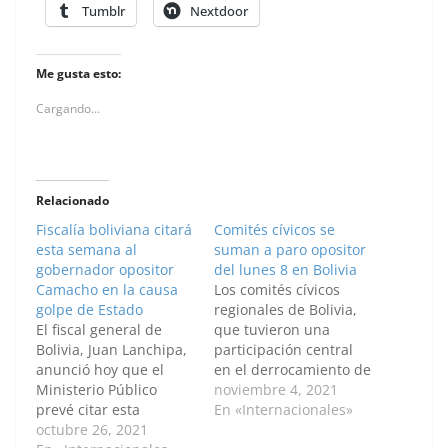
Tumblr
Nextdoor
Me gusta esto:
Cargando...
Relacionado
Fiscalía boliviana citará
Comités cívicos se
esta semana al
suman a paro opositor
gobernador opositor
del lunes 8 en Bolivia
Camacho en la causa
Los comités cívicos
golpe de Estado
regionales de Bolivia,
El fiscal general de
que tuvieron una
Bolivia, Juan Lanchipa,
participación central
anunció hoy que el
en el derrocamiento de
Ministerio Público
Evo Morales en 2019,
noviembre 4, 2021
prevé citar esta
se sumaron hoy a la
En «Internacionales»
semana al gobernador
octubre 26, 2021
convocatoria a un paro