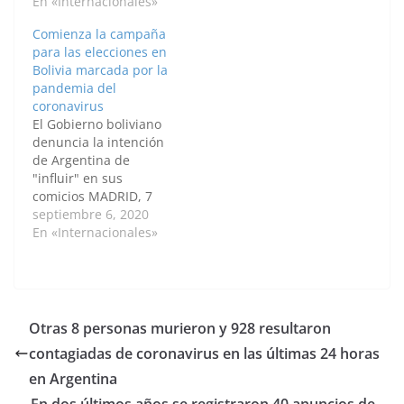
opositor del
En «Internacionales»
indefinido a partir del
departamento Santa
lunes próximo contra
Comienza la campaña
Cruz, Luis Fernando
el Gobierno de Luis
para las elecciones en
Camacho, y a su padre,
Arce, al cumplirse un
Bolivia marcada por la
José Luis Camacho, a
año de su gestión, y
pandemia del
declarar en la causa
contra del…
coronavirus
que investiga las
El Gobierno boliviano
causas y responsables
denuncia la intención
del golpe de Estado
de Argentina de
contra…
"influir" en sus
comicios MADRID, 7
Sep. 2020 (Europa
septiembre 6, 2020
Press) - La campaña
En «Internacionales»
para la celebración de
elecciones en Bolivia el
próximo 18 de octubre
ha dado comienzo este
domingo en una
Otras 8 personas murieron y 928 resultaron
carrera que estará
contagiadas de coronavirus en las últimas 24 horas
marcada por el
coronavirus y la…
en Argentina
En dos últimos años se registraron 40 anuncios de