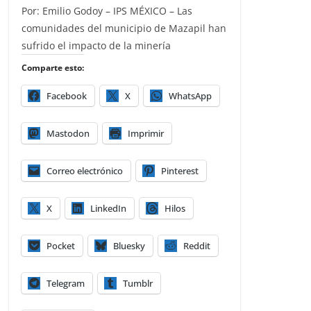
Por: Emilio Godoy – IPS MÉXICO – Las
comunidades del municipio de Mazapil han
sufrido el impacto de la minería
Comparte esto:
Facebook
X
WhatsApp
Mastodon
Imprimir
Correo electrónico
Pinterest
X
LinkedIn
Hilos
Pocket
Bluesky
Reddit
Telegram
Tumblr