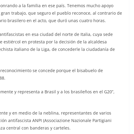
 honrando a la familia en ese país. Tenemos mucho apoyo
ran trabajo, que seguro el pueblo reconoce, al contrario de
io brasilero en el acto, que duró unas cuatro horas.
ntifascistas en esa ciudad del norte de Italia, cuya sede
 estiércol en protesta por la decisión de la alcaldesa
chista italiano de la Liga, de concederle la ciudadanía de
l reconocimiento se concede porque el bisabuelo de
88.
ente y representa a Brasil y a los brasileños en el G20”,
ente y en medio de la neblina, representantes de varios
ción antifascista ANPI (Associazione Nazionale Partigiani
laza central con banderas y carteles.