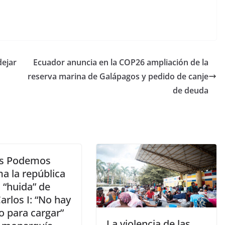
dejar
Ecuador anuncia en la COP26 ampliación de la
reserva marina de Galápagos y pedido de canje
de deuda
s Podemos
a la república
a “huida” de
arlos I: “No hay
o para cargar”
La violencia de las