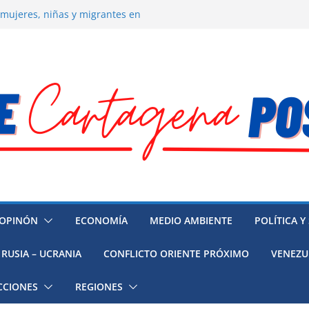
 mujeres, niñas y migrantes en
resión y su región finalmente
ía hacia la recuperación
o ambiental en México
 la muerte de preso político en
OPINÓN
ECONOMÍA
MEDIO AMBIENTE
POLÍTICA Y
RUSIA – UCRANIA
CONFLICTO ORIENTE PRÓXIMO
VENEZU
CCIONES
REGIONES