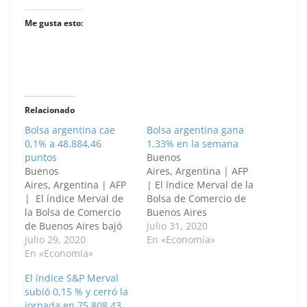
Me gusta esto:
Relacionado
Bolsa argentina cae
Bolsa argentina gana
0,1% a 48.884,46
1,33% en la semana
puntos
Buenos
Buenos
Aires, Argentina | AFP
Aires, Argentina | AFP
| El índice Merval de la
| El índice Merval de
Bolsa de Comercio de
la Bolsa de Comercio
Buenos Aires
de Buenos Aires bajó
retrocedió 0,31% este
julio 31, 2020
este miércoles 0,1% al
julio 29, 2020
viernes a 49.253,62
En «Economía»
cerrar en 48.884,46
En «Economía»
puntos y terminó la
puntos. El balance
semana con una
El índice S&P Merval
general de acciones
ganancia de 1,33%. El
subió 0,15 % y cerró la
arrojó 107 alzas, 86
balance general arrojó
jornada en 75.808,43