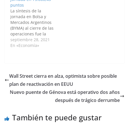
bajas y ocho acciones
113 alzas, 75 bajas y 12
puntos
sin cambios. El
papeles sin cambios. El
La síntesis de la
volumen negociado en
volumen negociado en
jornada en Bolsa y
acciones fue de 1.243
acciones fue de
Mercados Argentinos
millones de pesos (16,3
1.071,56…
(BYMA) al cierre de las
millones…
operaciones fue la
siguiente: S&P/ BYMA
septiembre 28, 2021
Índice General:
En «Economía»
3.171.473,84 puntos
+0,07% S&P Merval:
75.808,43 puntos
+0,15% VOLÚMENES
EN (PESOS) Renta
Wall Street cierra en alza, optimista sobre posible
Variable:
plan de reactivación en EEUU
3.977.582.028,00
Acciones:
Nuevo puente de Génova está operativo dos años
606.713.016,00
después de trágico derrumbe
Cedears:
3.370.342.363,00
Títulos públicos:
También te puede gustar
54.294.436.618,00
Cauciones: