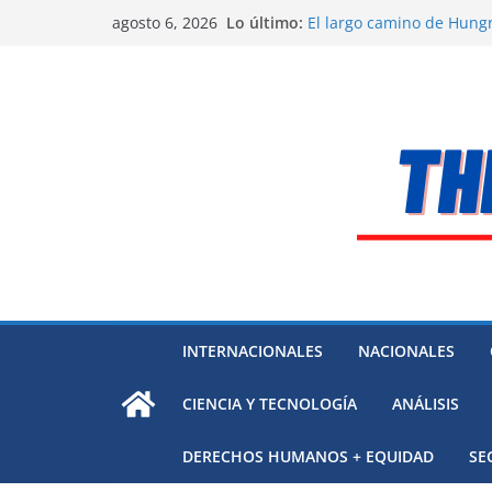
Saltar
Lo último:
El largo camino de Hungr
agosto 6, 2026
al
Residuos mineros, riesg
Alarma a expertos de ONU
contenido
Venezuela
Extensa desaparición de
México
El océano Pacífico bajo p
respaldada con pruebas
INTERNACIONALES
NACIONALES
CIENCIA Y TECNOLOGÍA
ANÁLISIS
DERECHOS HUMANOS + EQUIDAD
SE