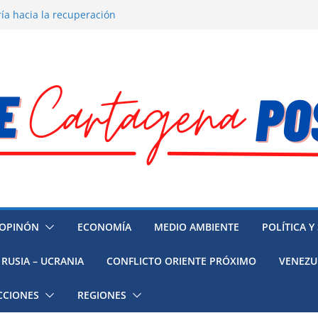
ía hacia la recuperación
o ambiental en México
 la muerte de preso político en
 mujeres, niñas y migrantes en
resión y su región finalmente
OPINÓN
ECONOMÍA
MEDIO AMBIENTE
POLÍTICA Y
RUSIA – UCRANIA
CONFLICTO ORIENTE PRÓXIMO
VENEZU
CCIONES
REGIONES