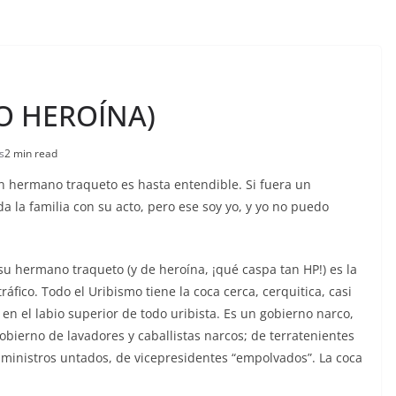
(O HEROÍNA)
s
2 min read
 hermano traqueto es hasta entendible. Si fuera un
a la familia con su acto, pero ese soy yo, y yo no puedo
su hermano traqueto (y de heroína, ¡qué caspa tan HP!) es la
ráfico. Todo el Uribismo tiene la coca cerca,
cerquitica, casi
n el labio superior de todo uribista. Es un gobierno narco,
ierno de lavadores y caballistas narcos; de terratenientes
ministros untados, de vicepresidentes “empolvados”. La coca