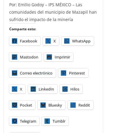
Por: Emilio Godoy – IPS MÉXICO – Las
comunidades del municipio de Mazapil han
sufrido el impacto de la minería
Comparte esto:
Facebook
X
WhatsApp
Mastodon
Imprimir
Correo electrónico
Pinterest
X
LinkedIn
Hilos
Pocket
Bluesky
Reddit
Telegram
Tumblr