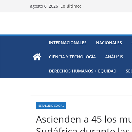
Saltar
Lo último:
agosto 6, 2026
al
contenido
INTERNACIONALES
NACIONALES
CIENCIA Y TECNOLOGÍA
ANÁLISIS
DERECHOS HUMANOS + EQUIDAD
SE
ESTALLIDO SOCIAL
Ascienden a 45 los mu
Sudáfrica durante las 