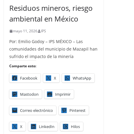
Residuos mineros, riesgo
ambiental en México
mayo 11, 2026
IPS
Por: Emilio Godoy – IPS MÉXICO – Las
comunidades del municipio de Mazapil han
sufrido el impacto de la minería
Comparte esto:
Facebook
X
WhatsApp
Mastodon
Imprimir
Correo electrónico
Pinterest
X
LinkedIn
Hilos