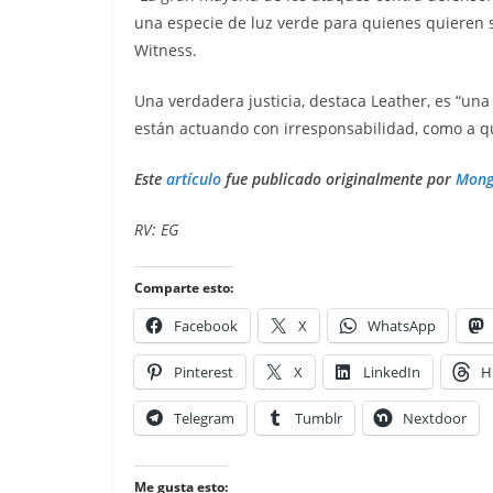
una especie de luz verde para quienes quieren si
Witness.
Una verdadera justicia, destaca Leather, es “un
están actuando con irresponsabilidad, como a qu
Este
artículo
fue publicado originalmente por
Mong
RV: EG
Comparte esto:
Facebook
X
WhatsApp
Pinterest
X
LinkedIn
H
Telegram
Tumblr
Nextdoor
Me gusta esto: