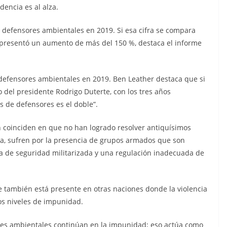
encia es al alza.
e defensores ambientales en 2019. Si esa cifra se compara
o presentó un aumento de más del 150 %, destaca el informe
 defensores ambientales en 2019. Ben Leather destaca que si
 del presidente Rodrigo Duterte, con los tres años
s de defensores es el doble”.
 coinciden en que no han logrado resolver antiquísimos
ra, sufren por la presencia de grupos armados que son
ica de seguridad militarizada y una regulación inadecuada de
e también está presente en otras naciones donde la violencia
tos niveles de impunidad.
res ambientales continúan en la impunidad; eso actúa como