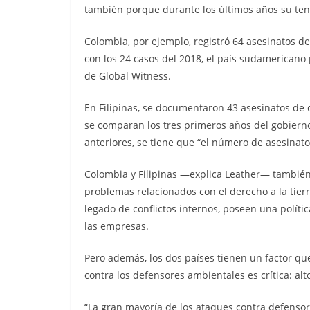
también porque durante los últimos años su tend
Colombia, por ejemplo, registró 64 asesinatos d
con los 24 casos del 2018, el país sudamerican
de Global Witness.
En Filipinas, se documentaron 43 asesinatos de
se comparan los tres primeros años del gobierno
anteriores, se tiene que “el número de asesinato
Colombia y Filipinas —explica Leather— también
problemas relacionados con el derecho a la tier
legado de conflictos internos, poseen una polít
las empresas.
Pero además, los dos países tienen un factor qu
contra los defensores ambientales es crítica: al
“La gran mayoría de los ataques contra defenso