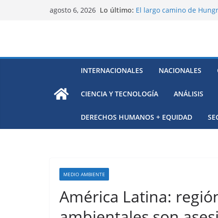
Saltar
Lo último:
El largo camino de Hungr
agosto 6, 2026
al
Residuos mineros, riesg
Alarma a expertos de ONU
contenido
Venezuela
Extensa desaparición de 
México
El océano Pacífico bajo p
INTERNACIONALES
NACIONALES
respaldada con pruebas
CIENCIA Y TECNOLOGÍA
ANÁLISIS
DERECHOS HUMANOS + EQUIDAD
SE
MEDIO AMBIENTE
América Latina: regi
ambientales son ases