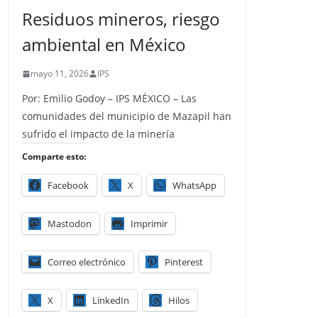
Residuos mineros, riesgo
ambiental en México
mayo 11, 2026
IPS
Por: Emilio Godoy – IPS MÉXICO – Las
comunidades del municipio de Mazapil han
sufrido el impacto de la minería
Comparte esto:
Facebook
X
WhatsApp
Mastodon
Imprimir
Correo electrónico
Pinterest
X
LinkedIn
Hilos