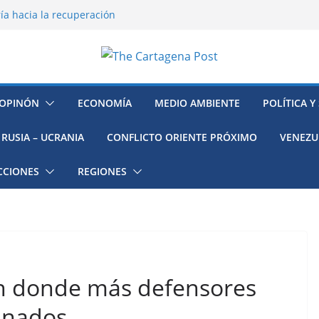
ía hacia la recuperación
o ambiental en México
 la muerte de preso político en
mujeres, niñas y migrantes en
resión y su región finalmente
OPINÓN
ECONOMÍA
MEDIO AMBIENTE
POLÍTICA Y
RUSIA – UCRANIA
CONFLICTO ORIENTE PRÓXIMO
VENEZU
CCIONES
REGIONES
ón donde más defensores
inados