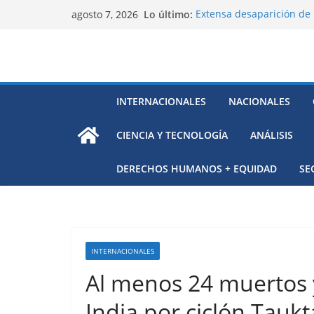
Saltar
Lo último:
Extensa desaparición de 
agosto 7, 2026
al
México
El océano Pacífico bajo p
contenido
respaldada con pruebas
El largo camino de Hungr
Residuos mineros, riesg
Alarma a expertos de ONU
INTERNACIONALES
NACIONALES
Venezuela
CIENCIA Y TECNOLOGÍA
ANÁLISIS
DERECHOS HUMANOS + EQUIDAD
SE
INTERNACIONALES
Al menos 24 muertos 
India por ciclón Tauk