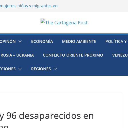
mujeres, niñas y migrantes en
resión y su región finalmente
ía hacia la recuperación
o ambiental en México
 la muerte de preso político en
OPINÓN
ECONOMÍA
MEDIO AMBIENTE
POLÍTICA Y
RUSIA – UCRANIA
CONFLICTO ORIENTE PRÓXIMO
VENEZU
CCIONES
REGIONES
y 96 desaparecidos en
tae