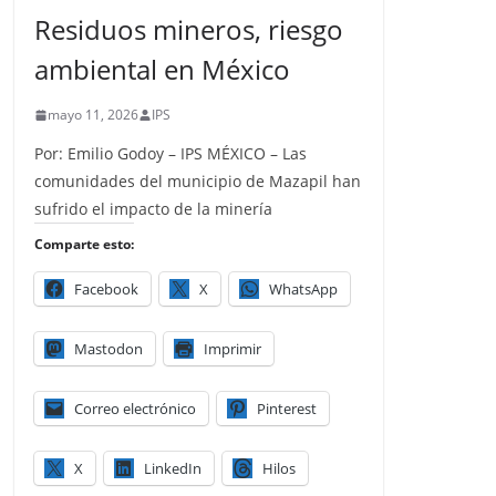
Residuos mineros, riesgo
ambiental en México
mayo 11, 2026
IPS
Por: Emilio Godoy – IPS MÉXICO – Las
comunidades del municipio de Mazapil han
sufrido el impacto de la minería
Comparte esto:
Facebook
X
WhatsApp
Mastodon
Imprimir
Correo electrónico
Pinterest
X
LinkedIn
Hilos