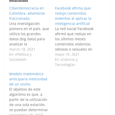
Relacionado
Ciberdemocracia en
Facebook afirma que
Colombia, altamente
redujo contenidos
fraccionada
violentos al aplicar la
Una investigación
inteligencia artificial
pionera en el país, que
La red social Facebook
utiliza los grandes
afirmó que redujo en
datos (big data) para
los últimos meses
analizar la
contenidos violentos,
conversación política
marzo 18, 2021
odiosos o sexuales en
en Twitter –
En «Política y
su plataforma por el
mayo 19, 2021
ciberdemocracia–
Sociedad»
uso de un programa
En «Ciencia y
demostró que
basado en la
Tecnología»
Colombia se encuentra
inteligencia artificial
Modelo matemático
dividido entre dos
capaz de establecer
anticiparía intensidad
tendencias: el uribismo
conexiones entre
de un sismo
y el antiuribismo.
mensajes, imágenes y
El objetivo de este
BOGOTÁ D. C., 18 de
comentarios. "Con el
algoritmo es que, a
marzo de
nuevo algoritmo, que
partir de la utilización
2021 — Agencia de
comenzó a ser
de una sola estación,
Noticias UN- Así lo
utilizado durante 2020,
se puedan determinar
evidenció un estudio…
…
en muy corto tiempo
noviembre 28, 2018