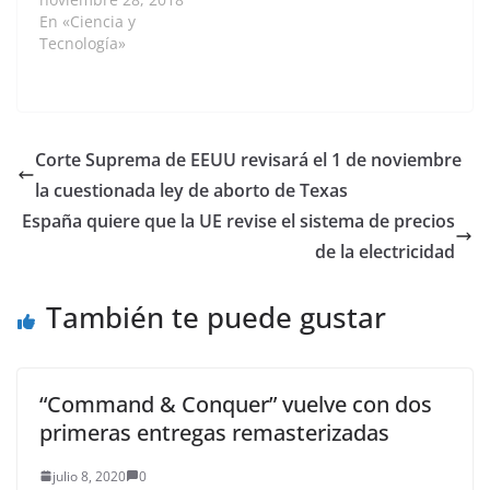
los parámetros del
En «Ciencia y
sismo: magnitud y
Tecnología»
localización, para
anticiparse a su
llegada. Así lo explica
el profesor Luis Hernán
Ochoa, del
Corte Suprema de EEUU revisará el 1 de noviembre
Departamento de
la cuestionada ley de aborto de Texas
Geociencias de la
Universidad…
España quiere que la UE revise el sistema de precios
de la electricidad
También te puede gustar
“Command & Conquer” vuelve con dos
primeras entregas remasterizadas
julio 8, 2020
0