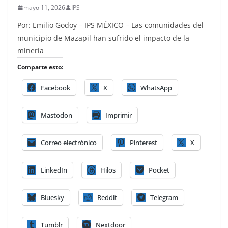
mayo 11, 2026
IPS
Por: Emilio Godoy – IPS MÉXICO – Las comunidades del
municipio de Mazapil han sufrido el impacto de la
minería
Comparte esto:
Facebook
X
WhatsApp
Mastodon
Imprimir
Correo electrónico
Pinterest
X
LinkedIn
Hilos
Pocket
Bluesky
Reddit
Telegram
Tumblr
Nextdoor