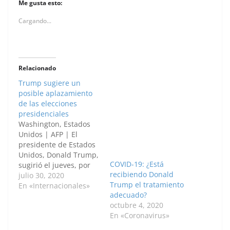
Me gusta esto:
Cargando...
Relacionado
Trump sugiere un
posible aplazamiento
de las elecciones
presidenciales
Washington, Estados
Unidos | AFP | El
presidente de Estados
Unidos, Donald Trump,
COVID-19: ¿Está
sugirió el jueves, por
recibiendo Donald
primera vez, un
julio 30, 2020
Trump el tratamiento
posible aplazamiento
En «Internacionales»
adecuado?
de las elecciones
octubre 4, 2020
presidenciales,
En «Coronavirus»
destacando los riesgos
de fraude