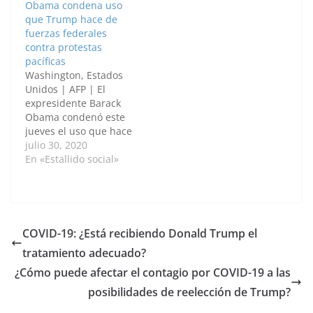
Obama condena uso
relacionados, según él,
que Trump hace de
con la pandemia de
fuerzas federales
covid-19. "Con la
contra protestas
votación universal por
pacíficas
correo (no la votación
Washington, Estados
en ausencia, que es
Unidos | AFP | El
buena), 2020…
expresidente Barack
Obama condenó este
jueves el uso que hace
el republicano Donald
julio 30, 2020
Trump de las fuerzas
En «Estallido social»
federales para reprimir
las protestas contra el
racismo y la brutalidad
policial en Estados
Unidos. "Hoy
COVID-19: ¿Está recibiendo Donald Trump el
atestiguamos con
tratamiento adecuado?
nuestros propios ojos
cómo policías se
¿Cómo puede afectar el contagio por COVID-19 a las
arrodillan sobre los
posibilidades de reelección de Trump?
cuellos de
estadounidenses…