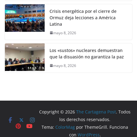
Crisis energética por el cierre de
Ormuz deja lecciones a América
Latina
mayo 8, 2026
Los «sustos» nucleares demuestran
que la disuasión no garantiza la paz
mayo 8, 2026
Copyright © 2026
The Cartagena Post
. Todos
los derechos reservados.
Tema:
ColorMag
por ThemeGrill. Funciona
con
WordPress
.