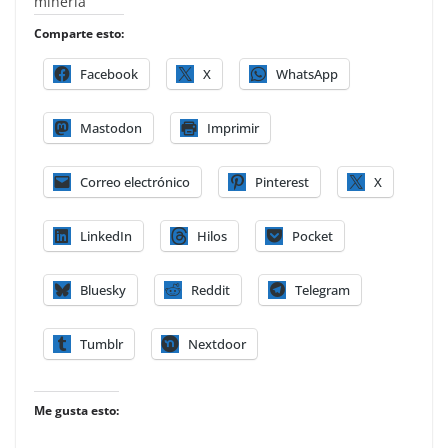
minería
Comparte esto:
Facebook
X
WhatsApp
Mastodon
Imprimir
Correo electrónico
Pinterest
X
LinkedIn
Hilos
Pocket
Bluesky
Reddit
Telegram
Tumblr
Nextdoor
Me gusta esto: