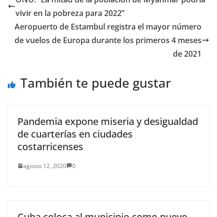
la historia humana, la
vivir en la pobreza para 2022”
migración, la riqueza y
el comercio, presenta…
Aeropuerto de Estambul registra el mayor número
de vuelos de Europa durante los primeros 4 meses
de 2021
También te puede gustar
Pandemia expone miseria y desigualdad
de cuarterías en ciudades
costarricenses
agosto 12, 2020
0
Cuba coloca al municipio como nuevo