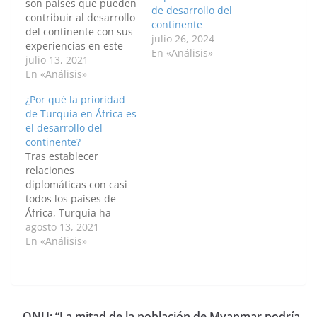
son países que pueden
de desarrollo del
contribuir al desarrollo
continente
del continente con sus
julio 26, 2024
experiencias en este
En «Análisis»
campo y que tienen
julio 13, 2021
agendas políticas más
En «Análisis»
positivas en
¿Por qué la prioridad
comparación con otras
de Turquía en África es
naciones. *Por: Deniz
el desarrollo del
Istikbal y Muhammad
continente?
Ali Ucar / Anadolu
Tras establecer
Turquía y Alemania
relaciones
son dos países
diplomáticas con casi
europeos que pueden
todos los países de
ocupar un…
África, Turquía ha
invertido cerca de 10
agosto 13, 2021
mil millones de dólares
En «Análisis»
en todo el continente.
Por: Deniz İstikbal /
Anadolu El continente
africano, uno de los
principales centros de
ONU: “La mitad de la población de Myanmar podría